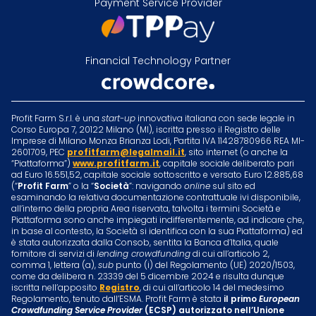
Payment Service Provider
Financial Technology Partner
Profit Farm S.r.l. è una
start-up
innovativa italiana con sede legale in
Corso Europa 7, 20122 Milano (MI), iscritta presso il Registro delle
Imprese di Milano Monza Brianza Lodi, Partita IVA 11428780966 REA MI-
2601709, PEC
profitfarm@legalmail.it
, sito internet (o anche la
“Piattaforma”)
www.profitfarm.it
, capitale sociale deliberato pari
ad Euro 16.551,52, capitale sociale sottoscritto e versato Euro 12.885,68
(“
Profit Farm
” o la “
Società
”: navigando
online
sul sito ed
esaminando la relativa documentazione contrattuale ivi disponibile,
all’interno della propria Area riservata, talvolta i termini Società e
Piattaforma sono anche impiegati indifferentemente, ad indicare che,
in base al contesto, la Società si identifica con la sua Piattaforma) ed
è stata autorizzata dalla Consob, sentita la Banca d’Italia, quale
fornitore di servizi di
lending crowdfunding
di cui all’articolo 2,
comma 1, lettera (a),
sub
punto (i) del Regolamento (UE) 2020/1503,
come da delibera n. 23339 del 5 dicembre 2024 e risulta dunque
iscritta nell’apposito
Registro
, di cui all’articolo 14 del medesimo
Regolamento, tenuto dall’ESMA. Profit Farm è stata
il primo
European
Crowdfunding Service Provider
(ECSP) autorizzato nell’Unione