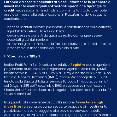
Europea ad essere specializzato esclusivamente in proposte di
investimento aventi quali sottostanti specifiche tipologie di
crediti
necessariamente ed indefettibilmente tutti dotati, per poter
essere ammessi alla pubblicazione in Piattaforma, delle seguenti
caratteristiche:
benché scaduti, devono presentare le caratteristiche della certezza,
liquidabilità, definitività ed esigibilità;
devono essere assistiti da garanzie reali o comunque essere
accertati giudizialmente, e
si trovano generalmente nella fase conclusiva (c.d. “distributiva”) e
prossima alla riscossione, del loro ciclo di vita
(i “
Crediti
” o gli “
NPLs
”).
Inoltre, Profit Farm S.r.l. è iscritta nel relativo
Registro
quale agente di
pagamento autorizzato dall’Organismo Agenti e Mediatori (
OAM
),
identificativo n. SP5496, di TPPay S.r.l. TPPay è iscritto al n. 27 dell’Albo
Istituti di Moneta Elettronica (
IMEL
), Codice Meccanografico 36928,
tenuto dalla Banca d’Italia ai sensi dell’articolo 114-
quater
, comma 1
del D. Lgs. n. 385 del 1° settembre 1993, e successive modificazioni
(Testo Unico Bancario), con sede legale in Via Serviliano Lattuada, 25,
20135 Milano (MI).
In aggiunta alle avvertenze di cui alla sezione
Avvertenze agli
investitori
si segnala quanto segue. Le proposte di investimento
pubblicate non sono soggette alla previa approvazione delle
Autorità di vigilanza o di qualsiasi altro organo regolatore nazionale o