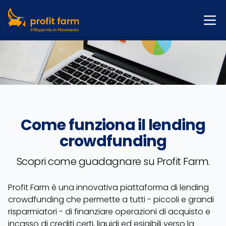
Ope
FINANZIA
COME FUNZIONA
PROPONI OPERAZIONE
CHI SIAMO
Come funziona il lending
CONTATTI
crowdfunding
ACCEDI
Scopri come guadagnare su Profit Farm.
REGISTRATI
Profit Farm è una innovativa piattaforma di lending
crowdfunding che permette a tutti - piccoli e grandi
risparmiatori - di finanziare operazioni di acquisto e
incasso di crediti certi, liquidi ed esigibili verso la