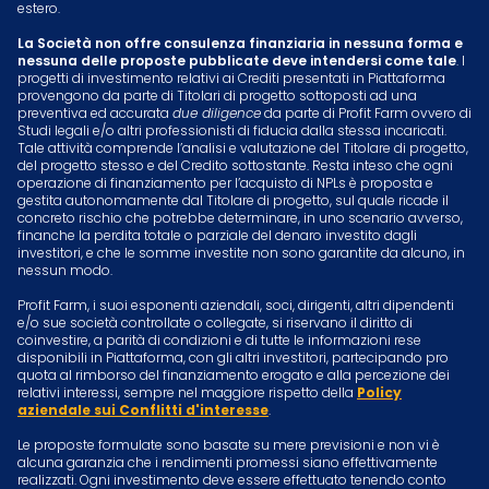
estero.
La Società non offre consulenza finanziaria in nessuna forma e
nessuna delle proposte pubblicate deve intendersi come tale
. I
progetti di investimento relativi ai Crediti presentati in Piattaforma
provengono da parte di Titolari di progetto sottoposti ad una
preventiva ed accurata
due diligence
da parte di Profit Farm ovvero di
Studi legali e/o altri professionisti di fiducia dalla stessa incaricati.
Tale attività comprende l’analisi e valutazione del Titolare di progetto,
del progetto stesso e del Credito sottostante. Resta inteso che ogni
operazione di finanziamento per l’acquisto di NPLs è proposta e
gestita autonomamente dal Titolare di progetto, sul quale ricade il
concreto rischio che potrebbe determinare, in uno scenario avverso,
finanche la perdita totale o parziale del denaro investito dagli
investitori, e che le somme investite non sono garantite da alcuno, in
nessun modo.
Profit Farm, i suoi esponenti aziendali, soci, dirigenti, altri dipendenti
e/o sue società controllate o collegate, si riservano il diritto di
coinvestire, a parità di condizioni e di tutte le informazioni rese
disponibili in Piattaforma, con gli altri investitori, partecipando pro
quota al rimborso del finanziamento erogato e alla percezione dei
relativi interessi, sempre nel maggiore rispetto della
Policy
aziendale sui Conflitti d'interesse
.
Le proposte formulate sono basate su mere previsioni e non vi è
alcuna garanzia che i rendimenti promessi siano effettivamente
realizzati. Ogni investimento deve essere effettuato tenendo conto