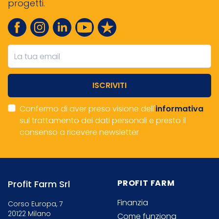
progetti.
Facebook
Instagram
linkedin
Youtube
Trustpilot
ISCRIVITI
Confermo di aver preso visione dell'
informativa
sul trattamento dei dati personali e presto il
consenso a ricevere newsletter
Footer
PROFIT FARM
Profit Farm Srl
Finanzia
Corso Europa, 7
20122 Milano
Come funziona