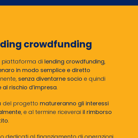
ending crowdfunding
a piattaforma di
lending crowdfunding
,
enaro in modo semplice e diretto
onente,
senza diventarne socio
e quindi
 al rischio d’impresa
.
a del progetto
matureranno gli interessi
ualmente
, e al termine riceverai
il rimborso
tito
.
ono dedicati al finanziamento di operazioni