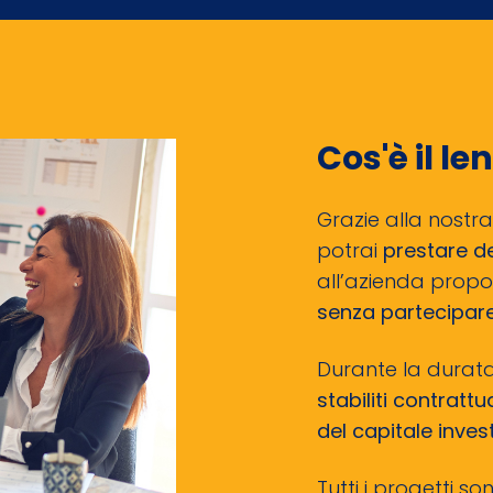
Cos'è il l
Grazie alla nostr
potrai
prestare d
all’azienda prop
senza partecipare
Durante la durat
stabiliti contratt
del capitale inves
Tutti i progetti s